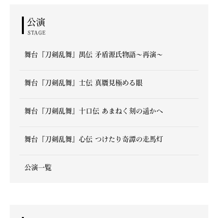
公演
STAGE
舞台『刀剣乱舞』禺伝 矛盾源氏物語～再演～
舞台『刀剣乱舞』士伝 真贋見極める眼
舞台『刀剣乱舞』十口伝 あまねく刻の遥かへ
舞台『刀剣乱舞』心伝 つけたり奇譚の走馬灯
公演一覧