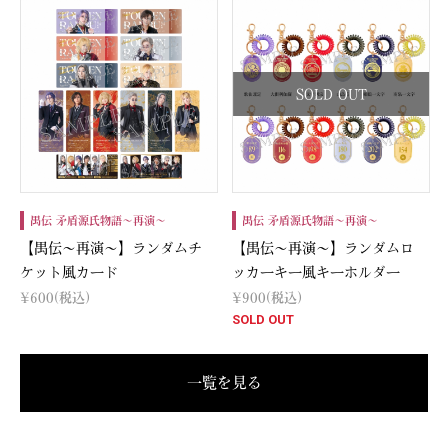
SOLD OUT
禺伝 矛盾源氏物語～再演～
禺伝 矛盾源氏物語～再演～
【禺伝～再演～】ランダムチ
【禺伝～再演～】ランダムロ
ケット風カード
ッカーキー風キーホルダー
¥600
(税込)
¥900
(税込)
SOLD OUT
一覧を見る