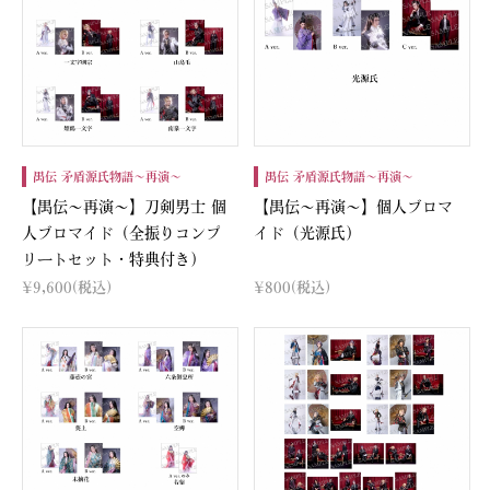
禺伝 矛盾源氏物語～再演～
禺伝 矛盾源氏物語～再演～
【禺伝～再演～】刀剣男士 個
【禺伝～再演～】個人ブロマ
人ブロマイド（全振りコンプ
イド（光源氏）
リートセット・特典付き）
¥9,600
(税込)
¥800
(税込)