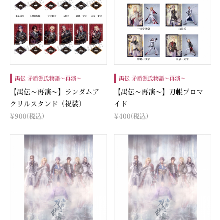
禺伝 矛盾源氏物語～再演～
禺伝 矛盾源氏物語～再演～
【禺伝～再演～】ランダムア
【禺伝～再演～】刀帳ブロマ
クリルスタンド（祝装）
イド
¥900
(税込)
¥400
(税込)