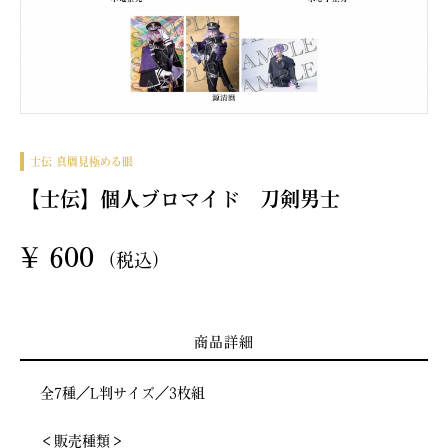
士伝 真贋見極める眼
【士伝】個人ブロマイド 刀剣男士
¥
600
(税込)
商品詳細
全7種／L判サイズ／3枚組
＜販売種類＞