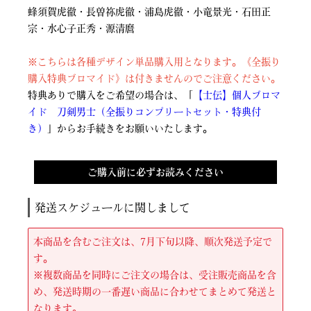
蜂須賀虎徹・長曽祢虎徹・浦島虎徹・小竜景光・石田正
宗・水心子正秀・源清麿
※こちらは各種デザイン単品購入用となります。《全振り
購入特典ブロマイド》は付きませんのでご注意ください。
特典ありで購入をご希望の場合は、「
【士伝】個人ブロマ
イド 刀剣男士（全振りコンプリートセット・特典付
き）
」からお手続きをお願いいたします。
ご購入前に必ずお読みください
発送スケジュールに関しまして
本商品を含むご注文は、7月下旬以降、順次発送予定で
す。
※複数商品を同時にご注文の場合は、受注販売商品を含
め、発送時期の一番遅い商品に合わせてまとめて発送と
なります。