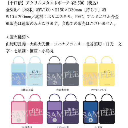
【十口伝】アクリルスタンドポーチ ¥2,500（税込）
全8種／［本体］約W100×H150×D30mm［持ち手］約
W10×200mm／素材：ポリエステル、PVC、アルミニウム合金
※販売は通販のみとなります。会場での販売はございません。
＜販売種類＞
山姥切長義・大典太光世・ソハヤノツルキ・北谷菜切・日光一文
字・七星剣・笹貫・小烏丸