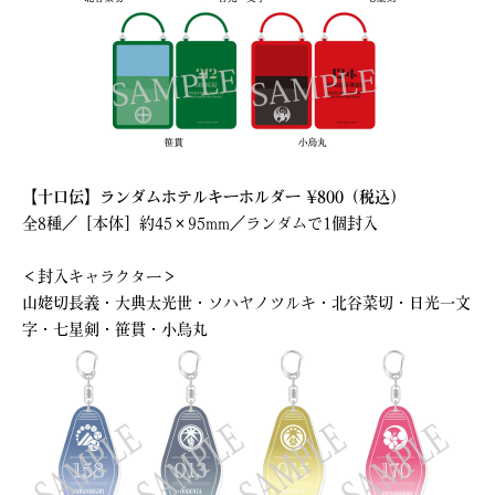
【十口伝】ランダムホテルキーホルダー ¥800（税込）
全8種／［本体］約45×95mm／ランダムで1個封入
＜封入キャラクター＞
山姥切長義・大典太光世・ソハヤノツルキ・北谷菜切・日光一文
字・七星剣・笹貫・小烏丸