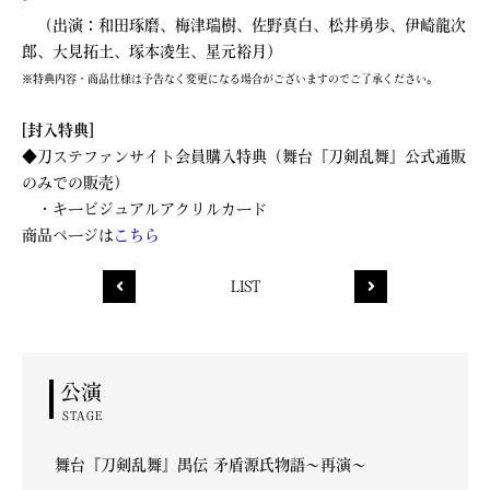
（出演：和田琢磨、梅津瑞樹、佐野真白、松井勇歩、伊崎龍次
郎、大見拓土、塚本凌生、星元裕月）
※特典内容・商品仕様は予告なく変更になる場合がございますのでご了承ください。
[封入特典]
◆刀ステファンサイト会員購入特典（舞台『刀剣乱舞』公式通販
のみでの販売）
・キービジュアルアクリルカード
商品ページは
こちら
LIST
公演
STAGE
舞台『刀剣乱舞』禺伝 矛盾源氏物語～再演～