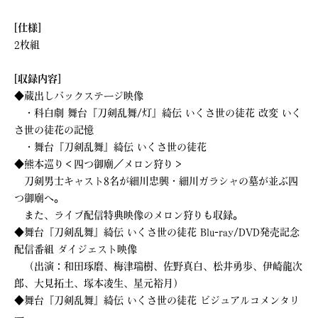
[仕様]
2枚組
[収録内容]
◆蔵出しバックステージ映像
・科白劇 舞台『刀剣乱舞/灯』綺伝 いくさ世の徒花 改変 いく
さ世の徒花の記憶
・舞台『刀剣乱舞』綺伝 いくさ世の徒花
◆熊本巡り＜四つ御廟／メロン狩り＞
刀剣男士キャスト8名が細川忠興・細川ガラシャの墓が並ぶ四
つ御廟へ。
また、ライブ配信特典映像のメロン狩りも収録。
◆舞台『刀剣乱舞』綺伝 いくさ世の徒花 Blu-ray/DVD発売記念
配信番組 ダイジェスト映像
（出演：和田琢磨、梅津瑞樹、佐野真白、松井勇歩、伊崎龍次
郎、大見拓土、塚本凌生、星元裕月）
◆舞台『刀剣乱舞』綺伝 いくさ世の徒花 ビジュアルコメンタリ
ー