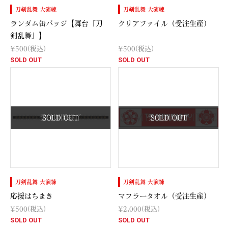
刀剣乱舞 大演練
刀剣乱舞 大演練
ランダム缶バッジ【舞台『刀
クリアファイル（受注生産）
剣乱舞』】
¥500
(税込)
¥500
(税込)
SOLD OUT
SOLD OUT
受付期間終了
SOLD OUT
受付期間終了
SOLD OUT
刀剣乱舞 大演練
刀剣乱舞 大演練
応援はちまき
マフラータオル（受注生産）
¥500
(税込)
¥2,000
(税込)
SOLD OUT
SOLD OUT