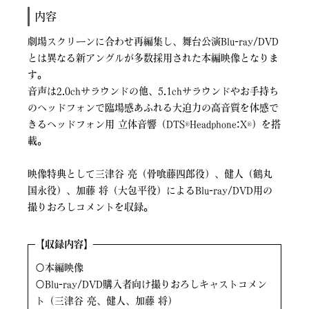
内容
劇場スクリーンに合わせ再編集し、舞台公演Blu-ray/DVD
とは異なる新アングルが多数採用された本編映像となりま
す。
音声は2.0chサラウンドの他、5.1chサラウンドやお手持ち
のヘッドフォンで臨場感あふれる大迫力の高音質を体感で
きるヘッドフォン用 立体音響（DTS®Headphone:X®）を搭
載。
映像特典として三津谷 亮（骨喰藤四郎役）、健人（鶴丸
国永役）、加藤 将（大包平役）によるBlu-ray/DVD用の
撮りおろしコメントを収録。
【
収録内容】
〇本編映像
〇Blu-ray/DVD購入者向け撮りおろしキャストコメン
ト（三津谷 亮、健人、加藤 将）