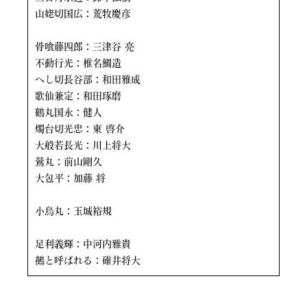
山姥切国広：荒牧慶彦
骨喰藤四郎：三津谷 亮
不動行光：椎名鯛造
へし切長谷部：和田雅成
歌仙兼定：和田琢磨
鶴丸国永：健人
燭台切光忠：東 啓介
大般若長光：川上将大
鶯丸：前山剛久
大包平：加藤 将
小烏丸：玉城裕規
足利義輝：中河内雅貴
鵺と呼ばれる：碓井将大