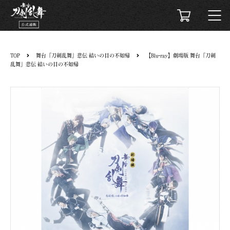
TOP
舞台『刀剣乱舞』悲伝 結いの目の不如帰
【Blu-ray】劇場版 舞台『刀剣
乱舞』悲伝 結いの目の不如帰