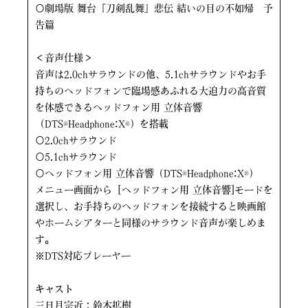
〇劇場版 舞台『刀剣乱舞』悲伝 結いの目の不如帰 予
告篇
＜音声仕様＞
音声は2.0chサラウンドの他、5.1chサラウンドやお手
持ちのヘッドフォンで臨場感あふれる大迫力の高音質
を体感できるヘッドフォン用 立体音響
（DTS®Headphone:X®）を搭載
〇2.0chサラウンド
〇5.1chサラウンド
〇ヘッドフォン用 立体音響（DTS®Headphone:X®）
メニュー画面から［ヘッドフォン用 立体音響]モードを
選択し、お手持ちのヘッドフォンを接続すると映画館
やホームシアターと同様のサラウンド音声が楽しめま
す。
※DTS対応プレーヤー
キャスト
三日月宗近：鈴木拡樹