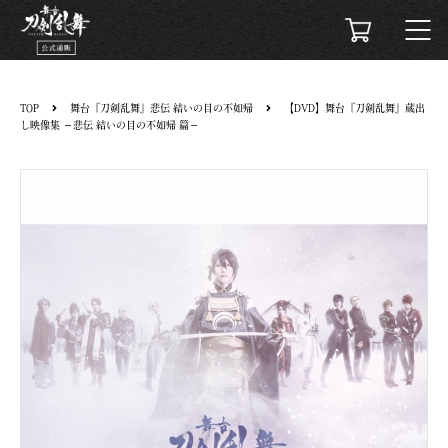
TOP
舞台『刀剣乱舞』悲伝 結いの目の不如帰
【DVD】舞台『刀剣乱舞』蔵出
し映像集 －悲伝 結いの目の不如帰 篇－