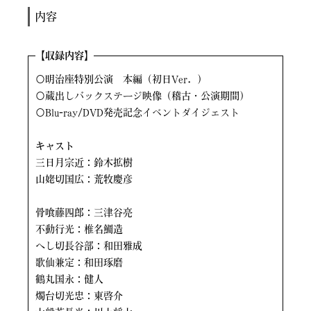
内容
【
収録内容】
〇明治座特別公演 本編（初日Ver．）
〇蔵出しバックステージ映像（稽古・公演期間）
〇Blu-ray/DVD発売記念イベントダイジェスト
キャスト
三日月宗近：鈴木拡樹
山姥切国広：荒牧慶彦
骨喰藤四郎：三津谷亮
不動行光：椎名鯛造
へし切長谷部：和田雅成
歌仙兼定：和田琢磨
鶴丸国永：健人
燭台切光忠：東啓介