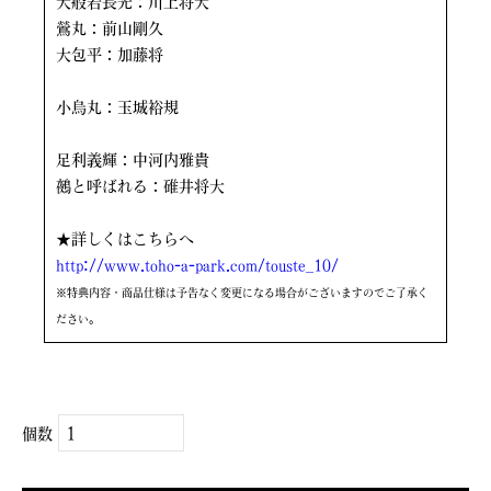
大般若長光：川上将大
鶯丸：前山剛久
大包平：加藤将
小烏丸：玉城裕規
足利義輝：中河内雅貴
鵺と呼ばれる：碓井将大
★詳しくはこちらへ
http://www.toho-a-park.com/touste_10/
※特典内容・商品仕様は予告なく変更になる場合がございますのでご了承く
ださい。
個数