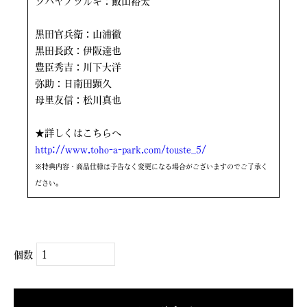
ソハヤノツルキ：飯山裕太
黒田官兵衛：山浦徹
黒田長政：伊阪達也
豊臣秀吉：川下大洋
弥助：日南田顕久
母里友信：松川真也
★詳しくはこちらへ
http://www.toho-a-park.com/touste_5/
※特典内容・商品仕様は予告なく変更になる場合がございますのでご了承く
ださい。
個数