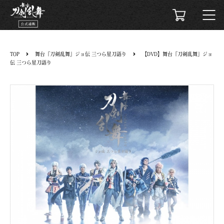
TOP
舞台『刀剣乱舞』ジョ伝 三つら星刀語り
【DVD】舞台『刀剣乱舞』ジョ
伝 三つら星刀語り