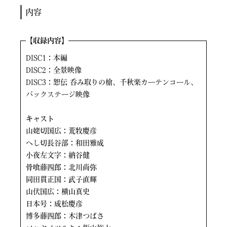
内容
【
収録内容】
DISC1：本編
DISC2：全景映像
DISC3：恕伝 呑み取りの槍、千秋楽カーテンコール、
バックステージ映像
キャスト
山姥切国広：荒牧慶彦
へし切長谷部：和田雅成
小夜左文字：納谷健
骨喰藤四郎：北川尚弥
同田貫正国：武子直輝
山伏国広：横山真史
日本号：成松慶彦
博多藤四郎：木津つばさ