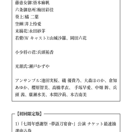
藤壺女御:皆本麻帆
六条御息所:梅田彩佳
葵上:橘 二葉
空蝉:井上怜愛
末摘花:永田紗茅
若紫(W キャスト):山城沙羅、岡田六花
小少将の君:兵頭祐香
光源氏:瀬戸かずや
アンサンブル:池田実桜、磯 優貴乃、大森ほのか、倉知
あゆか、櫻原智美、高橋孝衣、 手塚早愛、中畑 眸、兵
頭 茜、廣瀬水美、本間汐莉、本吉南美
【初回限定版】
1)「七周年感謝祭 -夢語刀宴會-」公演 チケット最速抽
選申込券