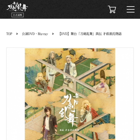
TOP
公演DVD・Blu-ray
【DVD】舞台『刀剣乱舞』禺伝 矛盾源氏物語