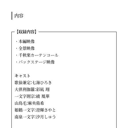
内容
【
収録内容】
・本編映像
・全景映像
・千秋楽カーテンコール
・バックステージ映像
キャスト
歌仙兼定:七海ひろき
大倶利伽羅:彩凪 翔
一文字則宗:綾 凰華
山鳥毛:麻央侑希
姫鶴一文字:澄輝さやと
南泉一文字:汐月しゅう