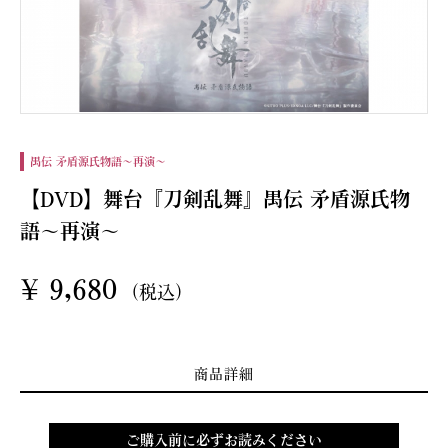
禺伝 矛盾源氏物語～再演～
【DVD】舞台『刀剣乱舞』禺伝 矛盾源氏物
語～再演～
¥
9,680
(税込)
商品詳細
ご購入前に必ずお読みください