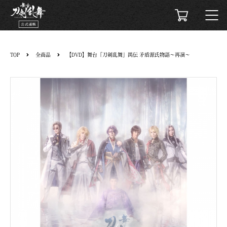
TOP
全商品
【DVD】舞台『刀剣乱舞』禺伝 矛盾源氏物語～再演～